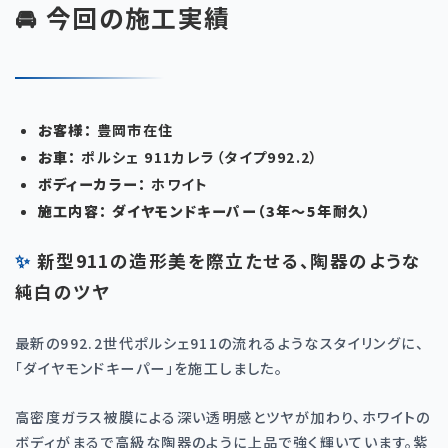
🚘 今回の施工実績
お客様：
豊岡市在住
お車：
ポルシェ
911
カレラ（タイプ
992.2
）
ボディーカラー：
ホワイト
施工内容：
ダイヤモンドキーパー（
3
年〜
5
年耐久）
✨ 新型911の造形美を際立たせる、陶器のような
純白のツヤ
最新の
992.2
世代ポルシェ
911
の流れるようなスタイリングに、
「ダイヤモンドキーパー」を施工しました。
高密度ガラス被膜による深い透明感とツヤが加わり、ホワイトの
ボディがまるで高級な陶器のように上品で強く輝いています。紫