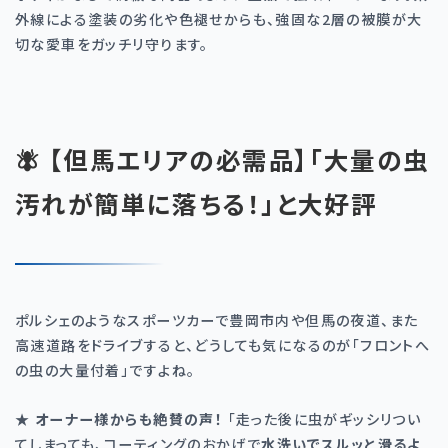
外線による塗装の劣化や色褪せからも、強固な
2
層の被膜が大
切な愛車をガッチリ守ります。
🪰 【但馬エリアの必需品】「大量の虫
汚れが簡単に落ちる！」と大好評
ポルシェのようなスポーツカーで豊岡市内や但馬の夜道、また
高速道路をドライブすると、どうしても気になるのが「フロントへ
の虫の大量付着」ですよね。
★
オーナー様からも絶賛の声！
「走った後に虫がギッシリつい
てしまっても、コーティングのおかげで
水洗いでスルッと滑るよ