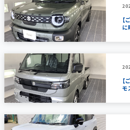
20
【
に
20
【
モ