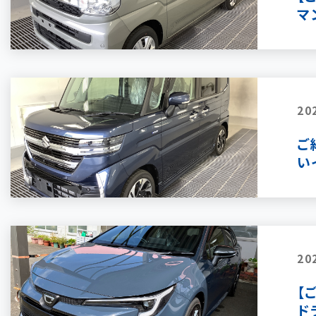
マ
20
ご
い
20
【
ド