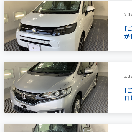
20
【
が
20
【
日