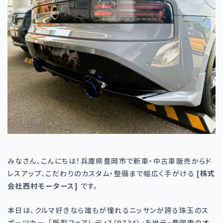
みなさん、こんにちは！兵庫県豊岡市で新車・中古車販売からド
レスアップ、こだわりのカスタム・整備まで幅広く手がける
[
株式
会社西村モータース
]
です。
本日は、クルマ好きなら誰もが憧れるニッサンが誇る珠玉のス
ポーツカー、「新型フェアレディ
Z
（
RZ34
）」を地元・豊岡市のオ