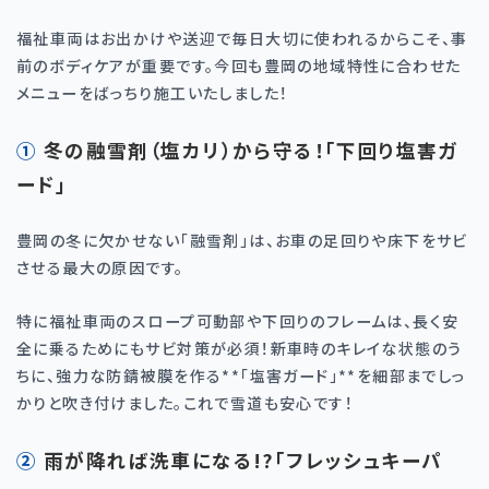
福祉車両はお出かけや送迎で毎日大切に使われるからこそ、事
前のボディケアが重要です。今回も豊岡の地域特性に合わせた
メニューをばっちり施工いたしました！
① 冬の融雪剤（塩カリ）から守る！「下回り塩害ガ
ード」
豊岡の冬に欠かせない「融雪剤」は、お車の足回りや床下をサビ
させる最大の原因です。
特に福祉車両のスロープ可動部や下回りのフレームは、長く安
全に乗るためにもサビ対策が必須！新車時のキレイな状態のう
ちに、強力な防錆被膜を作る
**
「塩害ガード」
**
を細部までしっ
かりと吹き付けました。これで雪道も安心です！
② 雨が降れば洗車になる!?「フレッシュキーパ