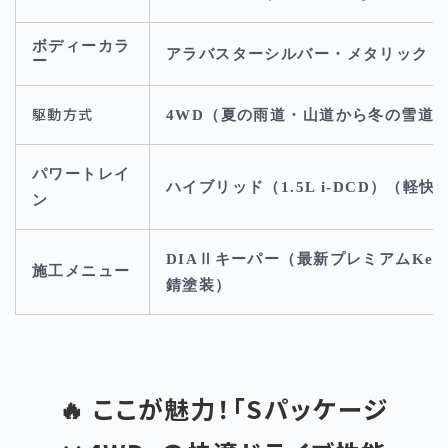
ボディーカラ
アラバスターシルバー・メタリック
（
ー
駆動方式
4WD（夏の雨道・山道から冬の雪道
パワートレイ
ハイブリッド（1.5L i-DCD）（軽
ン
DIAⅡキーパー（最新プレミアムKee
施工メニュー
錆塗装）
🔥 ここが魅力！「Sパッケージ