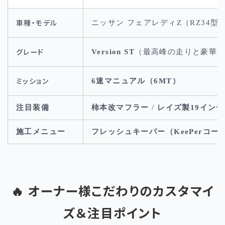
車種・モデル
ニッサン フェアレディ
Z
（
RZ34
型
グレード
Version ST
（最高峰の走りと豪華
ミッション
6
速マニュアル（
6MT
）
注目装備
柿本改マフラー
/
レイズ製
19
インチ
施工メニュー
フレッシュキーパー（
KeePer
コー
🔥 オーナー様こだわりのカスタマイ
ズ＆注目ポイント