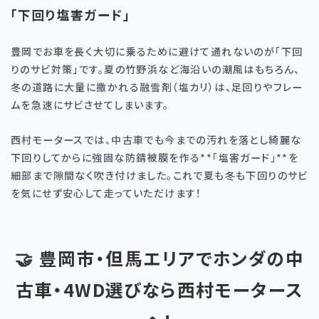
「下回り塩害ガード」
豊岡でお車を長く大切に乗るために避けて通れないのが「下回
りのサビ対策」です。夏の竹野浜など海沿いの潮風はもちろん、
冬の道路に大量に撒かれる融雪剤（塩カリ）は、足回りやフレー
ムを急速にサビさせてしまいます。
西村モータースでは、中古車でも今までの汚れを落とし綺麗な
下回りしてからに強固な防錆被膜を作る**「塩害ガード」**を
細部まで隙間なく吹き付けました。これで夏も冬も下回りのサビ
を気にせず安心して走っていただけます！
🤝 豊岡市・但馬エリアでホンダの中
古車・4WD選びなら西村モータース