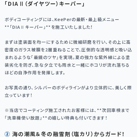
「DIAⅡ（ダイヤツー）キーパー」
ボディコーティングには、KeePerの最新・最上級メニュー
**「DIAⅡキーパー」**を施工いたしました！
まずは塗装面を均一にするために微細研磨を行い、その上に高
密度のガラス被膜を2層重ねることで、圧倒的な透明感と吸い込
まれるような「最鏡のツヤ」を実現。夏の強力な紫外線による塗
装劣化を防ぎ、急な夕立でも雨水と一緒にホコリが流れ落ちる
ほどの自浄作用を発揮します。
お写真の通り、シルバーのボディラインがより立体的に、美しく際
立っています！
※当店でコーティング施工されたお客様には、**次回車検まで
「洗車機使い放題」**の嬉しい特典も付いてきます！
② 海の潮風＆冬の融雪剤（塩カリ）からガード！