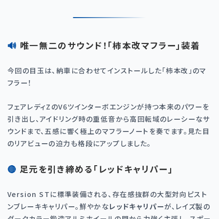
🔊 唯一無二のサウンド！「柿本改マフラー」装着
今回の目玉は、納車に合わせてインストールした「柿本改」のマ
フラー！
フェアレディ
Z
の
V6
ツインターボエンジンが持つ本来のパワーを
引き出し、アイドリング時の重低音から高回転域のレーシーなサ
ウンドまで、五感に響く極上のマフラーノートを奏でます。見た目
のリアビューの迫力も格段にアップしました。
🔴 足元を引き締める「レッドキャリパー」
Version ST
に標準装備される、存在感抜群の大型対向ピスト
ンブレーキキャリパー。鮮やかな
レッドキャリパー
が、レイズ製の
ダークカラー鍛造アルミホイールの間から力強く主張し、スポー