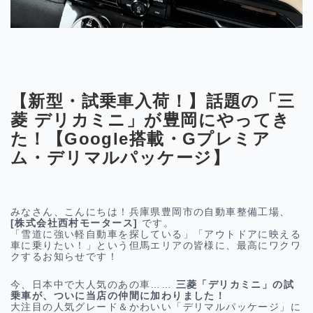
【新型・試乗車入荷！】話題の「三
菱 デリカミニ」が豊岡にやってき
た！【Google搭載・Gプレミア
ム・デリマルパッケージ】
みなさん、こんにちは！兵庫県豊岡市の自動車整備工場、
[株式会社西村モータース]
です。
「雪道に強い軽自動車を探している」「アウトドアに映える
車に乗りたい！」という但馬エリアの皆様に、最高にワクワ
クするお知らせです！
今、日本中で大人気のあの車……
三菱「デリカミニ」の試
乗車が、ついに当店の仲間に加わりました！
大注目の人気グレード＆かわいい「デリマルパッケージ」に