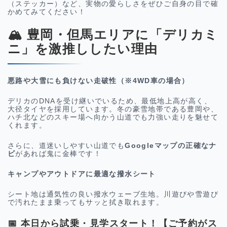
（ステッカー）など、実物の愛らしさをぜひご自身の目で確
かめてみてください！
🏔️ 豊岡・但馬エリアに「デリカミ
ニ」を激推ししたい理由
悪路や大雪にも負けない走破性（※4WD車の場合）
デリカのDNAを受け継いでいるため、最低地上高が高く、
大径タイヤを採用しています。冬の豪雪地帯である豊岡や、
ハチ北などのスキー場へ向かう山道でも力強い走りを魅せて
くれます。
さらに、道迷いしやすい山道でも
Googleマップの正確なナ
ビ
があれば鬼に金棒です！
キャンプやアウトドアに最適な撥水シート
シート地は通気性の良い撥水ウェーブ生地。川遊びや雪遊び
で汚れたまま乗ってもサッと拭き取れます。
📅 本日から試乗・見学スタート！
【ご予約がス