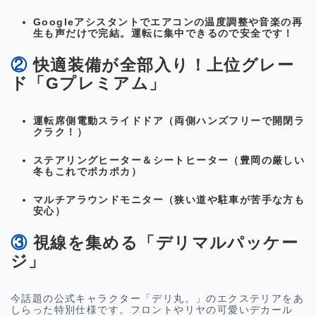
Googleアシスタントでエアコンの温度調整や音楽の再
生も声だけで完結。運転に集中できるので安全です！
② 快適装備が全部入り！上位グレー
ド「Gプレミアム」
運転席側電動スライドドア
（両側ハンズフリーで開閉ラ
クラク！）
ステアリングヒーター＆シートヒーター
（豊岡の厳しい
冬もこれでポカポカ）
マルチアラウンドモニター
（狭い道や駐車が苦手な方も
安心）
③ 視線を集める「デリマルパッケー
ジ」
今話題の公式キャラクター「デリ丸。」のエクステリアをあ
しらった特別仕様です。フロントやリヤの可愛いデカール